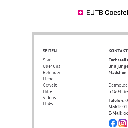
EUTB Coesfe
SEITEN
KONTAKT
Start
Fachstell
Über uns
und junge
Behindert
Mädchen s
Liebe
Gewalt
Detmolder
Hilfe
33604 Bie
Videos
Telefon:
0
Links
Mobil
: 0
E-Mail:
ge